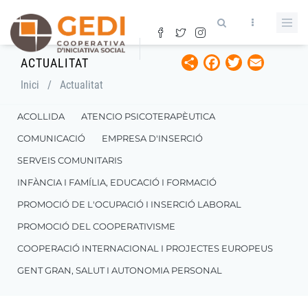
Vés
al
contingut
Share
Facebook
Twitter
Email
ACTUALITAT
Fil
Inici
/
Actualitat
d'ariadna
ACOLLIDA
ATENCIO PSICOTERAPÈUTICA
COMUNICACIÓ
EMPRESA D'INSERCIÓ
SERVEIS COMUNITARIS
INFÀNCIA I FAMÍLIA, EDUCACIÓ I FORMACIÓ
PROMOCIÓ DE L'OCUPACIÓ I INSERCIÓ LABORAL
PROMOCIÓ DEL COOPERATIVISME
COOPERACIÓ INTERNACIONAL I PROJECTES EUROPEUS
GENT GRAN, SALUT I AUTONOMIA PERSONAL