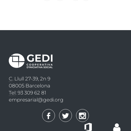
següent
pàgina
C
. Llull 27-39, 2n 9
08005 Barcelona
Tel
: 93 309 62 81
empresarial@gedi.org