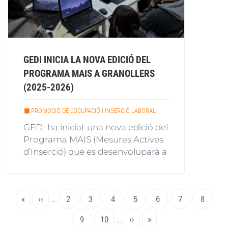
GEDI INICIA LA NOVA EDICIÓ DEL
PROGRAMA MAIS A GRANOLLERS
(2025-2026)
PROMOCIÓ DE L'OCUPACIÓ I INSERCIÓ LABORAL
GEDI ha iniciat una nova edició del
Programa MAIS (Mesures Actives
d’Inserció) que es desenvoluparà a
Paginació
Primera
«
Pàgina
‹‹
…
Page
2
Page
3
Page
4
Page
5
Pàgina
6
Page
7
Page
8
pàgina
anterior
actual
Page
9
Page
10
…
Pàgina
››
Última
»