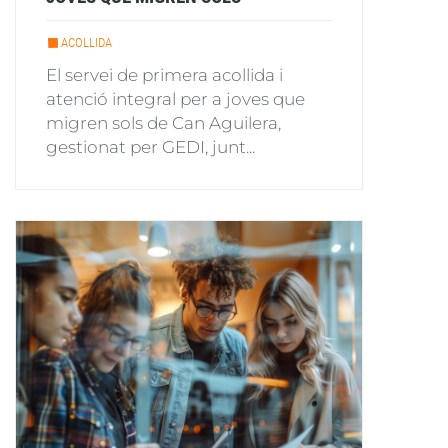
ACOLLIDA
El servei de primera acollida i
atenció integral per a joves que
migren sols de Can Aguilera,
gestionat per GEDI, junt...