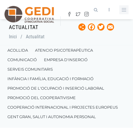
Vés
al
contingut
Share
Facebook
Twitter
Email
ACTUALITAT
Fil
Inici
/
Actualitat
d'ariadna
ACOLLIDA
ATENCIO PSICOTERAPÈUTICA
COMUNICACIÓ
EMPRESA D'INSERCIÓ
SERVEIS COMUNITARIS
INFÀNCIA I FAMÍLIA, EDUCACIÓ I FORMACIÓ
PROMOCIÓ DE L'OCUPACIÓ I INSERCIÓ LABORAL
PROMOCIÓ DEL COOPERATIVISME
COOPERACIÓ INTERNACIONAL I PROJECTES EUROPEUS
GENT GRAN, SALUT I AUTONOMIA PERSONAL