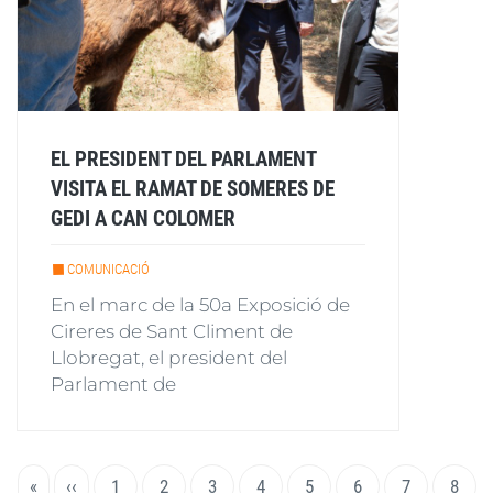
EL PRESIDENT DEL PARLAMENT
VISITA EL RAMAT DE SOMERES DE
GEDI A CAN COLOMER
COMUNICACIÓ
En el marc de la 50a Exposició de
Cireres de Sant Climent de
Llobregat, el president del
Parlament de
Paginació
Primera
«
Pàgina
‹‹
Page
1
Pàgina
2
Page
3
Page
4
Page
5
Page
6
Page
7
Page
8