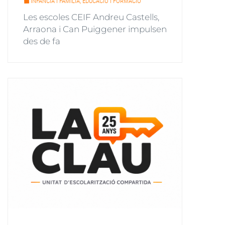
INFÀNCIA I FAMÍLIA, EDUCACIÓ I FORMACIÓ
Les escoles CEIF Andreu Castells,
Arraona i Can Puiggener impulsen
des de fa