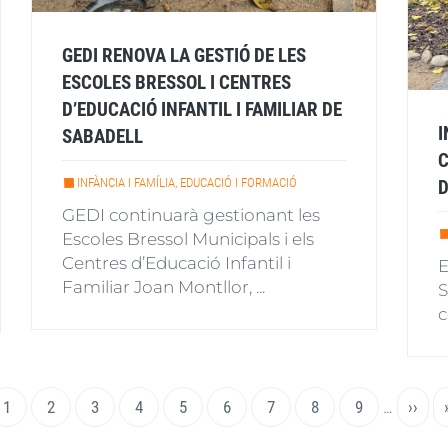
GEDI RENOVA LA GESTIÓ DE LES
ESCOLES BRESSOL I CENTRES
D’EDUCACIÓ INFANTIL I FAMILIAR DE
I
SABADELL
C
INFÀNCIA I FAMÍLIA, EDUCACIÓ I FORMACIÓ
D
GEDI continuarà gestionant les
Escoles Bressol Municipals i els
Centres d’Educació Infantil i
E
Familiar Joan Montllor, ...
S
c
Pàgina
1
Page
2
Page
3
Page
4
Page
5
Page
6
Page
7
Page
8
Page
9
…
Pàgin
››
actual
següe