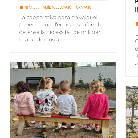
P
INFÀNCIA I FAMÍLIA, EDUCACIÓ I FORMACIÓ
I
La cooperativa posa en valor el
paper clau de l’educació infantil i
defensa la necessitat de millorar
L
les condicions d...
C
d
f
a