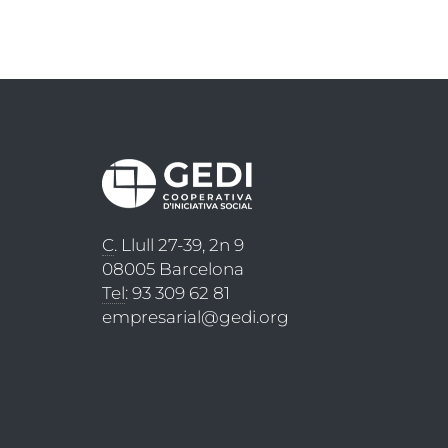
C
. Llull 27-39, 2n 9
08005 Barcelona
Tel
: 93 309 62 81
empresarial@gedi.org