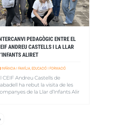
NTERCANVI PEDAGÒGIC ENTRE EL
EIF ANDREU CASTELLS I LA LLAR
’INFANTS ALIRET
INFÀNCIA I FAMÍLIA, EDUCACIÓ I FORMACIÓ
l CEIF Andreu Castells de
abadell ha rebut la visita de les
ompanyes de la Llar d’Infants Alir
a
Última
»
nt
pàgina