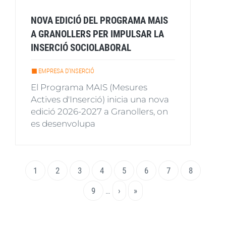
NOVA EDICIÓ DEL PROGRAMA MAIS
A GRANOLLERS PER IMPULSAR LA
INSERCIÓ SOCIOLABORAL
EMPRESA D'INSERCIÓ
El Programa MAIS (Mesures
Actives d'Inserció) inicia una nova
edició 2026-2027 a Granollers, on
es desenvolupa
Paginació
Pàgina
1
Page
2
Page
3
Page
4
Page
5
Page
6
Page
7
Page
8
actual
Page
9
…
Pàgina
›
Última
»
següent
pàgina