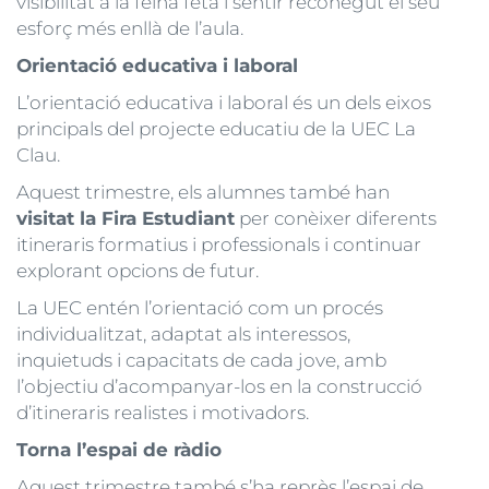
visibilitat a la feina feta i sentir reconegut el seu
esforç més enllà de l’aula.
Orientació educativa i laboral
L’orientació educativa i laboral és un dels eixos
principals del projecte educatiu de la UEC La
Clau.
Aquest trimestre, els alumnes també han
visitat la Fira Estudiant
per conèixer diferents
itineraris formatius i professionals i continuar
explorant opcions de futur.
La UEC entén l’orientació com un procés
individualitzat, adaptat als interessos,
inquietuds i capacitats de cada jove, amb
l’objectiu d’acompanyar-los en la construcció
d’itineraris realistes i motivadors.
Torna l’espai de ràdio
Aquest trimestre també s’ha reprès l’espai de