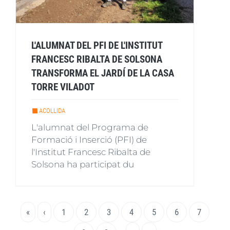
L'ALUMNAT DEL PFI DE L'INSTITUT
FRANCESC RIBALTA DE SOLSONA
TRANSFORMA EL JARDÍ DE LA CASA
TORRE VILADOT
ACOLLIDA
L'alumnat del Programa de
Formació i Inserció (PFI) de
l'Institut Francesc Ribalta de
Solsona ha participat du
Paginació
Primera
«
Pàgina
‹
Page
1
Page
2
Page
3
Pàgina
4
Page
5
Page
6
Page
7
pàgina
anterior
actual