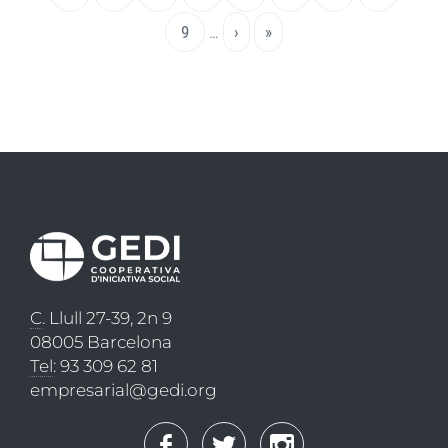
actual
Page
9
…
Pàgina
›
Última
»
següent
pàgina
C
. Llull 27-39, 2n 9
08005 Barcelona
Tel
: 93 309 62 81
empresarial@gedi.org