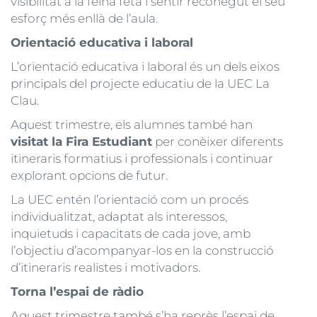
visibilitat a la feina feta i sentir reconegut el seu
esforç més enllà de l’aula.
Orientació educativa i laboral
L’orientació educativa i laboral és un dels eixos
principals del projecte educatiu de la UEC La
Clau.
Aquest trimestre, els alumnes també han
visitat la Fira Estudiant
per conèixer diferents
itineraris formatius i professionals i continuar
explorant opcions de futur.
La UEC entén l’orientació com un procés
individualitzat, adaptat als interessos,
inquietuds i capacitats de cada jove, amb
l’objectiu d’acompanyar-los en la construcció
d’itineraris realistes i motivadors.
Torna l’espai de ràdio
Aquest trimestre també s’ha reprès l’espai de