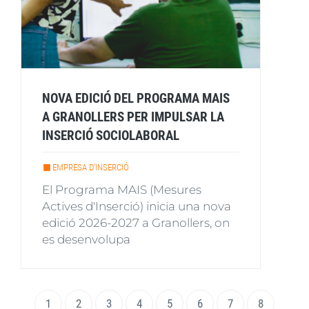
NOVA EDICIÓ DEL PROGRAMA MAIS
A GRANOLLERS PER IMPULSAR LA
INSERCIÓ SOCIOLABORAL
EMPRESA D'INSERCIÓ
El Programa MAIS (Mesures
Actives d'Inserció) inicia una nova
edició 2026-2027 a Granollers, on
es desenvolupa
Paginació
Pàgina
1
Page
2
Page
3
Page
4
Page
5
Page
6
Page
7
Page
8