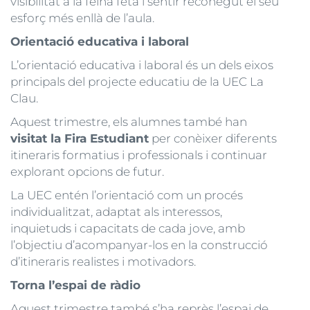
visibilitat a la feina feta i sentir reconegut el seu
esforç més enllà de l’aula.
Orientació educativa i laboral
L’orientació educativa i laboral és un dels eixos
principals del projecte educatiu de la UEC La
Clau.
Aquest trimestre, els alumnes també han
visitat la Fira Estudiant
per conèixer diferents
itineraris formatius i professionals i continuar
explorant opcions de futur.
La UEC entén l’orientació com un procés
individualitzat, adaptat als interessos,
inquietuds i capacitats de cada jove, amb
l’objectiu d’acompanyar-los en la construcció
d’itineraris realistes i motivadors.
Torna l’espai de ràdio
Aquest trimestre també s’ha reprès l’espai de