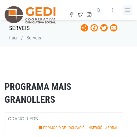
Vés
al
contingut
Share
Facebook
Twitter
Email
SERVEIS
Fil
Inici
/
Serveis
d'ariadna
PROGRAMA MAIS
GRANOLLERS
GRANOLLERS
PROMOCIÓ DE L'OCUPACIÓ I INSERCIÓ LABORAL