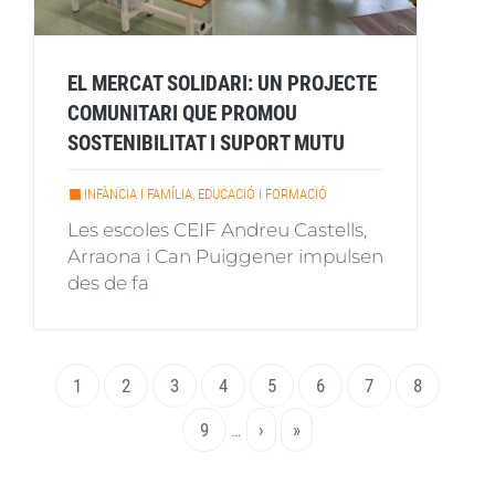
EL MERCAT SOLIDARI: UN PROJECTE
COMUNITARI QUE PROMOU
SOSTENIBILITAT I SUPORT MUTU
INFÀNCIA I FAMÍLIA, EDUCACIÓ I FORMACIÓ
Les escoles CEIF Andreu Castells,
Arraona i Can Puiggener impulsen
des de fa
Paginació
Pàgina
1
Page
2
Page
3
Page
4
Page
5
Page
6
Page
7
Page
8
actual
Page
9
…
Pàgina
›
Última
»
següent
pàgina