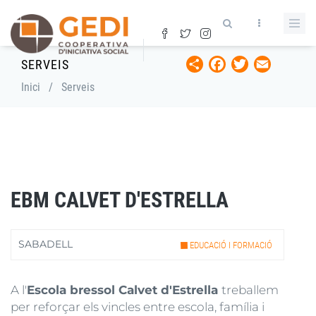
Vés
al
contingut
Share
Facebook
Twitter
Email
SERVEIS
Fil
Inici
/
Serveis
d'ariadna
EBM CALVET D'ESTRELLA
SABADELL
EDUCACIÓ I FORMACIÓ
A l'
Escola bressol Calvet d'Estrella
treballem
per reforçar els vincles entre escola, família i