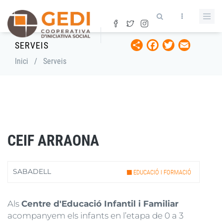
Vés
al
contingut
Share
Facebook
Twitter
Email
SERVEIS
Fil
Inici
/
Serveis
d'ariadna
CEIF ARRAONA
SABADELL
EDUCACIÓ I FORMACIÓ
Als
Centre d'Educació Infantil i Familiar
acompanyem els infants en l’etapa de 0 a 3