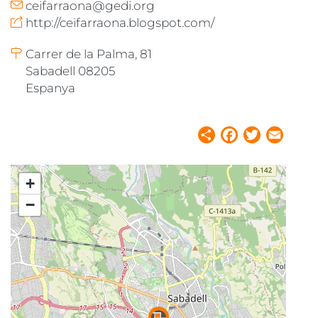
ceifarraona@gedi.org
http://ceifarraona.blogspot.com/
Carrer de la Palma, 81
Sabadell 08205
Espanya
Share
Facebook
Twitter
Email
+
−