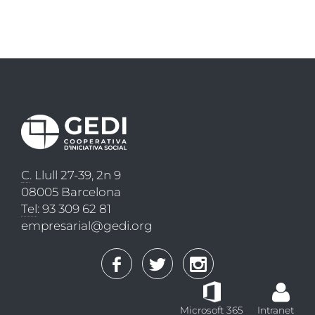
C
. Llull 27-39, 2n 9
08005 Barcelona
Tel
: 93 309 62 81
empresarial@gedi.org
Microsoft 365
Intranet