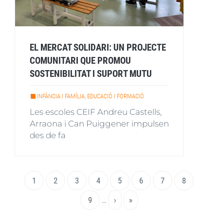
EL MERCAT SOLIDARI: UN PROJECTE
COMUNITARI QUE PROMOU
SOSTENIBILITAT I SUPORT MUTU
INFÀNCIA I FAMÍLIA, EDUCACIÓ I FORMACIÓ
Les escoles CEIF Andreu Castells,
Arraona i Can Puiggener impulsen
des de fa
Paginació
Pàgina
1
Page
2
Page
3
Page
4
Page
5
Page
6
Page
7
Page
8
actual
Page
9
…
Pàgina
›
Última
»
següent
pàgina