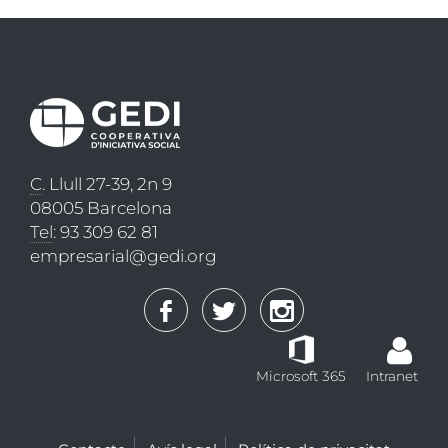
C
. Llull 27-39, 2n 9
08005 Barcelona
Tel
: 93 309 62 81
empresarial@gedi.org
Microsoft 365
Intranet