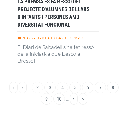
LA PREMSA ES FA RESSÒ DEL
PROJECTE D'ALUMNES DE LLARS
D'INFANTS I PERSONES AMB
DIVERSITAT FUNCIONAL
INFÀNCIA I FAMÍLIA, EDUCACIÓ I FORMACIÓ
El Diari de Sabadell s'ha fet ressò
de la iniciativa que L'escola
Bressol
Paginació
Primera
«
Pàgina
‹
…
Page
2
Page
3
Page
4
Page
5
Pàgina
6
Page
7
Page
8
pàgina
anterior
actual
Page
9
Page
10
…
Pàgina
›
Última
»
següent
pàgina