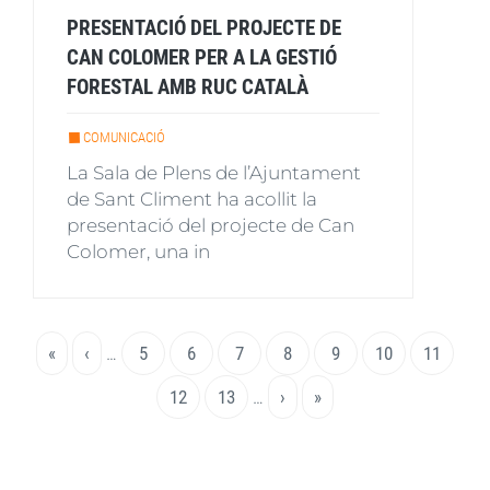
PRESENTACIÓ DEL PROJECTE DE
CAN COLOMER PER A LA GESTIÓ
FORESTAL AMB RUC CATALÀ
COMUNICACIÓ
La Sala de Plens de l’Ajuntament
de Sant Climent ha acollit la
presentació del projecte de Can
Colomer, una in
Paginació
Primera
«
Pàgina
‹
…
Page
5
Page
6
Page
7
Page
8
Pàgina
9
Page
10
Page
11
pàgina
anterior
actual
Page
12
Page
13
…
Pàgina
›
Última
»
següent
pàgina