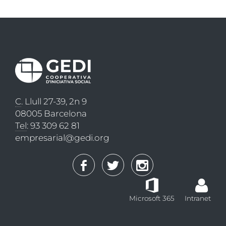
C
. Llull 27-39, 2n 9
08005 Barcelona
Tel
: 93 309 62 81
empresarial@gedi.org
Microsoft 365
Intranet