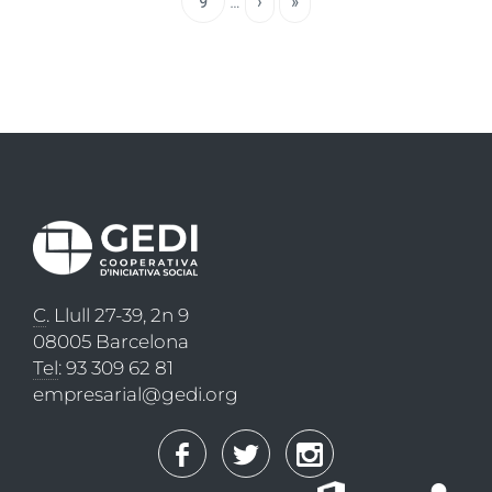
Page
9
…
Pàgina
›
Última
»
següent
pàgina
C
. Llull 27-39, 2n 9
08005 Barcelona
Tel
: 93 309 62 81
empresarial@gedi.org