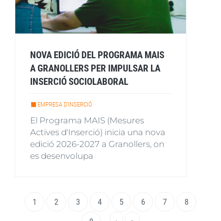
NOVA EDICIÓ DEL PROGRAMA MAIS
A GRANOLLERS PER IMPULSAR LA
INSERCIÓ SOCIOLABORAL
EMPRESA D'INSERCIÓ
El Programa MAIS (Mesures
Actives d'Inserció) inicia una nova
edició 2026-2027 a Granollers, on
es desenvolupa
Paginació
Pàgina
1
Page
2
Page
3
Page
4
Page
5
Page
6
Page
7
Page
8
actual