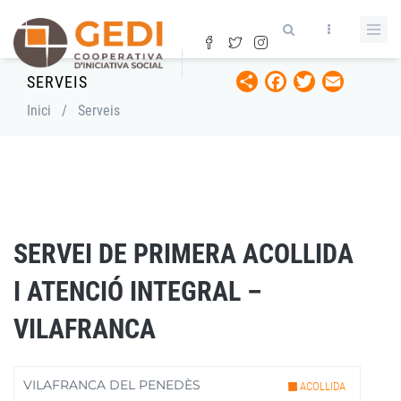
Vés
al
contingut
Share
Facebook
Twitter
Email
SERVEIS
Fil
Inici
/
Serveis
d'ariadna
SERVEI DE PRIMERA ACOLLIDA
I ATENCIÓ INTEGRAL –
VILAFRANCA
VILAFRANCA DEL PENEDÈS
ACOLLIDA