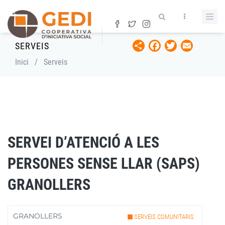
Vés
al
contingut
Share
Facebook
Twitter
Email
SERVEIS
Fil
Inici
/
Serveis
d'ariadna
SERVEI D’ATENCIÓ A LES
PERSONES SENSE LLAR (SAPS)
GRANOLLERS
GRANOLLERS
SERVEIS COMUNITARIS