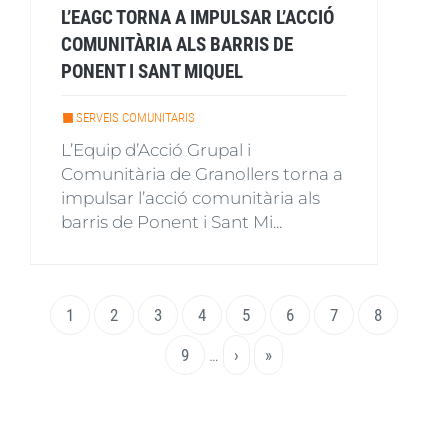
L’EAGC TORNA A IMPULSAR L’ACCIÓ
COMUNITÀRIA ALS BARRIS DE
PONENT I SANT MIQUEL
SERVEIS COMUNITARIS
L’Equip d’Acció Grupal i
Comunitària de Granollers torna a
impulsar l’acció comunitària als
barris de Ponent i Sant Mi...
Paginació
Pàgina
1
Page
2
Page
3
Page
4
Page
5
Page
6
Page
7
Page
8
actual
Page
9
…
Pàgina
›
Última
»
següent
pàgina