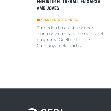
ENFORTIR EL TREBALL EN XARXA
AMB JOVES
ATENCIO PSICOTERAPÈUTICA
Cardedeu ha estat l’escenari
d’una nova trobada de nuclis del
programa Ocell de Foc de
Catalunya, celebrada a