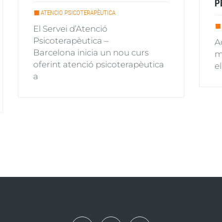
P
ATENCIO PSICOTERAPÈUTICA
El Servei d’Atenció
Psicoterapèutica –
A
Barcelona inicia un nou curs
m
oferint atenció psicoterapèutica
e
a