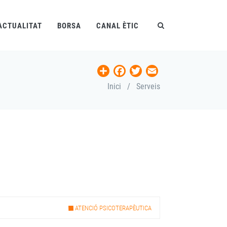
ACTUALITAT
BORSA
CANAL ÈTIC
Share
Facebook
Twitter
Email
Inici
/
Serveis
ATENCIÓ PSICOTERAPÈUTICA