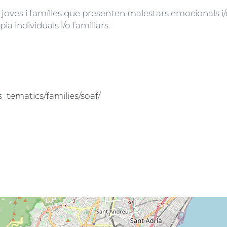
joves i famílies que presenten malestars emocionals i/o 
ia individuals i/o familiars.
s_tematics/families/soaf/