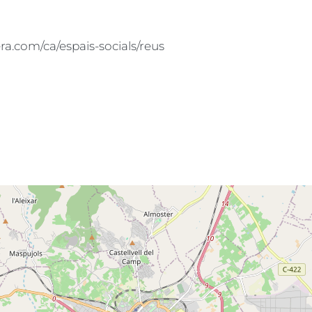
a.com/ca/espais-socials/reus