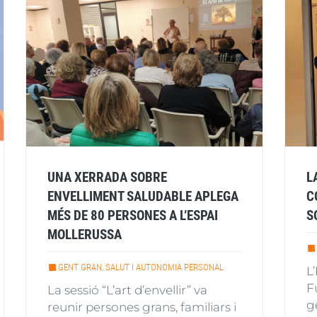
UNA XERRADA SOBRE
L
ENVELLIMENT SALUDABLE APLEGA
C
MÉS DE 80 PERSONES A L’ESPAI
S
MOLLERUSSA
GENT GRAN, SALUT I AUTONOMIA PERSONAL
L
F
La sessió “L’art d’envellir” va
g
reunir persones grans, familiars i