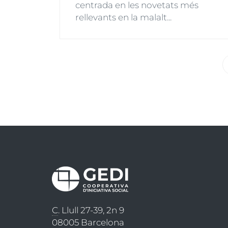
centrada en les novetats més
rellevants en la malalt...
Paginació
C
. Llull 27-39, 2n 9
08005 Barcelona