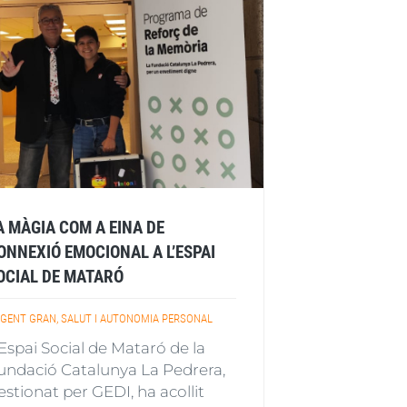
A MÀGIA COM A EINA DE
ONNEXIÓ EMOCIONAL A L’ESPAI
OCIAL DE MATARÓ
GENT GRAN, SALUT I AUTONOMIA PERSONAL
’Espai Social de Mataró de la
undació Catalunya La Pedrera,
estionat per GEDI, ha acollit