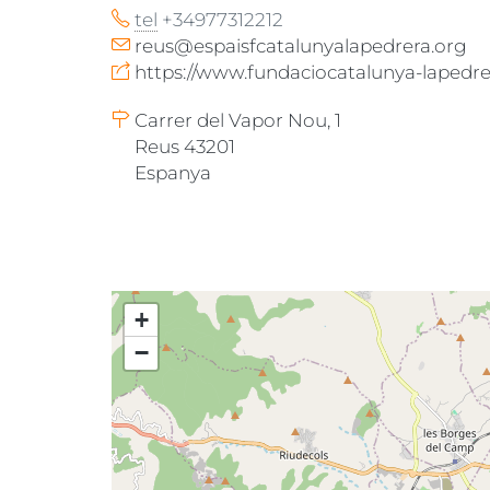
tel
+34977312212
reus@espaisfcatalunyalapedrera.org
https://www.fundaciocatalunya-lapedrer
Carrer del Vapor Nou, 1
Reus 43201
Espanya
+
−