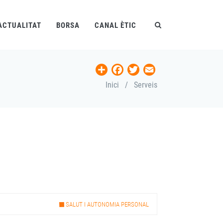
ACTUALITAT
BORSA
CANAL ÈTIC
Share
Facebook
Twitter
Email
Inici
/
Serveis
SALUT I AUTONOMIA PERSONAL