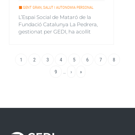
GENT GRAN, SALUT I AUTONOMIA PERSONAL
L’Espai Social de Mataró de la
Fundació Catalunya La Pedrera,
gestionat per GEDI, ha acollit
Paginació
Pàgina
1
Page
2
Page
3
Page
4
Page
5
Page
6
Page
7
Page
8
actual
Page
9
…
Pàgina
›
Última
»
següent
pàgina