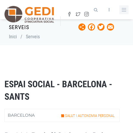
Vés
al
contingut
Share
Facebook
Twitter
Email
SERVEIS
Fil
Inici
/
Serveis
d'ariadna
ESPAI SOCIAL - BARCELONA -
SANTS
BARCELONA
SALUT I AUTONOMIA PERSONAL