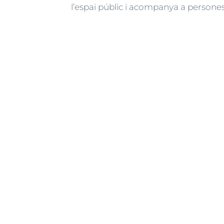
l’espai públic i acompanya a persones i
Paginació