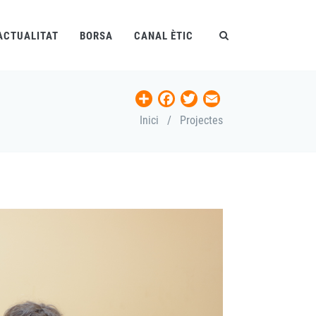
ACTUALITAT
BORSA
CANAL ÈTIC
Share
Facebook
Twitter
Email
Inici
/
Projectes