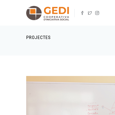
Vés
al
contingut
PROJECTES