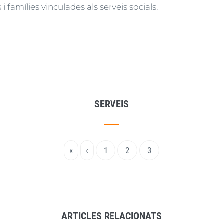
 famílies vinculades als serveis socials.
SERVEIS
Primera
«
Pàgina
‹
Page
1
Page
2
Pàgina
3
pàgina
anterior
actual
ARTICLES RELACIONATS