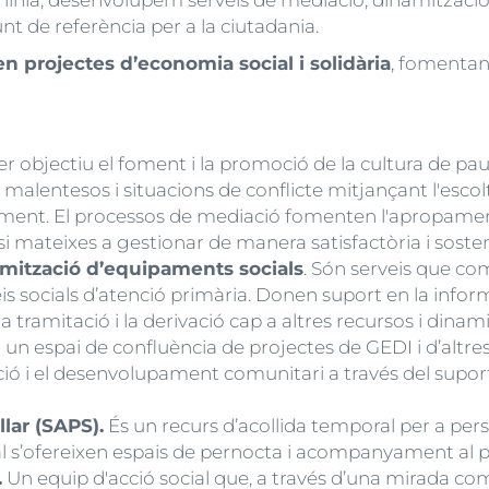
línia, desenvolupem serveis de mediació, dinamitzac
t de referència per a la ciutadania.
projectes d’economia social i solidària
, fomentant
r objectiu el foment i la promoció de la cultura de pau
 malentesos i situacions de conflicte mitjançant l'escolt
orament. El processos de mediació fomenten l'apropament
si mateixes a gestionar de manera satisfactòria i sosteni
amització d’equipaments socials
. Són serveis que co
s socials d’atenció primària. Donen suport en la informa
a tramitació i la derivació cap a altres recursos i dinam
un espai de confluència de projectes de GEDI i d’altres
ció i el desenvolupament comunitari a través del supor
lar (SAPS).
És un recurs d’acollida temporal per a per
ual s’ofereixen espais de pernocta i acompanyament al p
.
Un equip d'acció social que, a través d’una mirada com