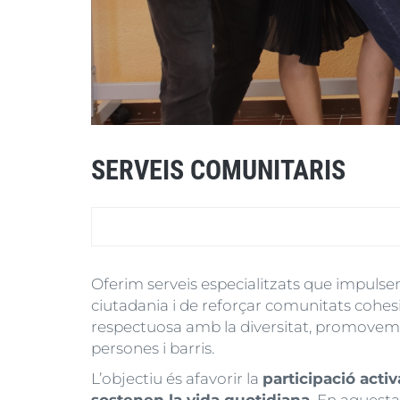
SERVEIS COMUNITARIS
Oferim serveis especialitzats que impulse
ciutadania i de reforçar comunitats cohesio
respectuosa amb la diversitat, promovem ent
persones i barris.
L’objectiu és afavorir la
participació activ