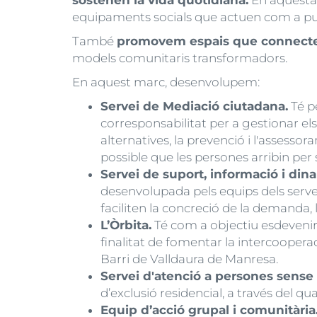
sostenen la vida quotidiana.
En aquesta 
equipaments socials que actuen com a pun
També
promovem espais que connecten 
models comunitaris transformadors.
En aquest marc, desenvolupem:
Servei de Mediació ciutadana.
Té pe
corresponsabilitat per a gestionar els
alternatives, la prevenció i l'assess
possible que les persones arribin per 
Servei de suport, informació i din
desenvolupada pels equips dels servei
faciliten la concreció de la demanda, l
L’Òrbita.
Té com a objectiu esdevenir 
finalitat de fomentar la intercoopera
Barri de Valldaura de Manresa.
Servei d'atenció a persones sense l
d’exclusió residencial, a través del q
Equip d’acció grupal i comunitària