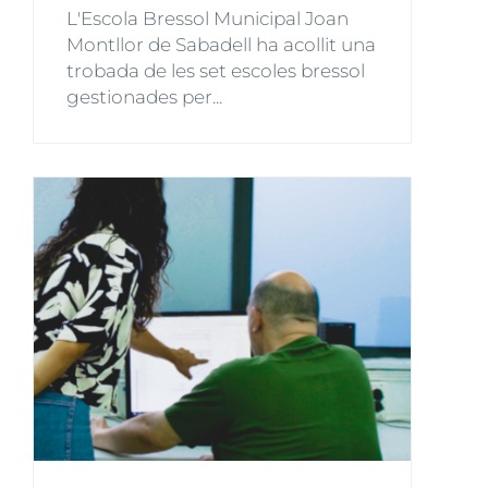
L'Escola Bressol Municipal Joan
Montllor de Sabadell ha acollit una
trobada de les set escoles bressol
gestionades per...