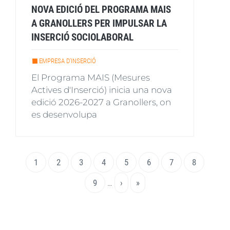
NOVA EDICIÓ DEL PROGRAMA MAIS
A GRANOLLERS PER IMPULSAR LA
INSERCIÓ SOCIOLABORAL
EMPRESA D'INSERCIÓ
El Programa MAIS (Mesures
Actives d'Inserció) inicia una nova
edició 2026-2027 a Granollers, on
es desenvolupa
Paginació
Pàgina
1
Page
2
Page
3
Page
4
Page
5
Page
6
Page
7
Page
8
actual
Page
9
…
Pàgina
›
Última
»
següent
pàgina