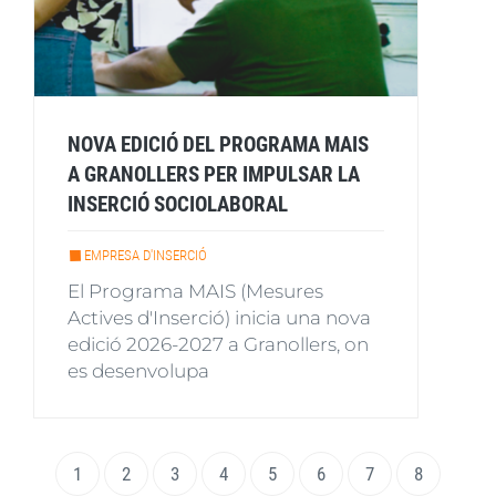
NOVA EDICIÓ DEL PROGRAMA MAIS
A GRANOLLERS PER IMPULSAR LA
INSERCIÓ SOCIOLABORAL
EMPRESA D'INSERCIÓ
El Programa MAIS (Mesures
Actives d'Inserció) inicia una nova
edició 2026-2027 a Granollers, on
es desenvolupa
Paginació
Pàgina
1
Page
2
Page
3
Page
4
Page
5
Page
6
Page
7
Page
8