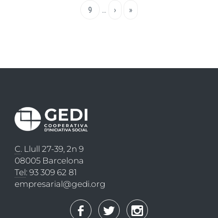
actual
Page
9
…
Pàgina
›
Última
»
següent
pàgina
C
. Llull 27-39, 2n 9
08005 Barcelona
Tel
: 93 309 62 81
empresarial@gedi.org