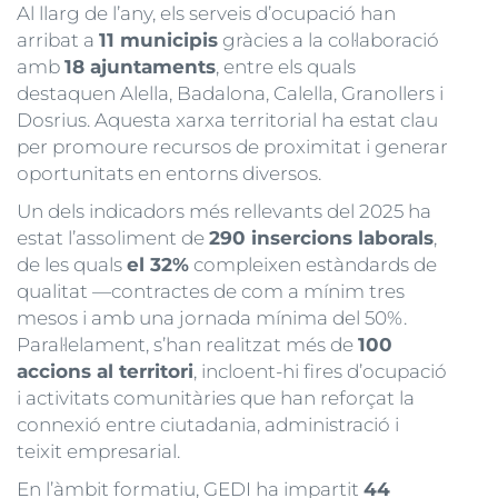
Al llarg de l’any, els serveis d’ocupació han
arribat a
11 municipis
gràcies a la col·laboració
amb
18 ajuntaments
, entre els quals
destaquen Alella, Badalona, Calella, Granollers i
Dosrius. Aquesta xarxa territorial ha estat clau
per promoure recursos de proximitat i generar
oportunitats en entorns diversos.
Un dels indicadors més rellevants del 2025 ha
estat l’assoliment de
290 insercions laborals
,
de les quals
el 32%
compleixen estàndards de
qualitat —contractes de com a mínim tres
mesos i amb una jornada mínima del 50%.
Paral·lelament, s’han realitzat més de
100
accions al territori
, incloent-hi fires d’ocupació
i activitats comunitàries que han reforçat la
connexió entre ciutadania, administració i
teixit empresarial.
En l’àmbit formatiu, GEDI ha impartit
44