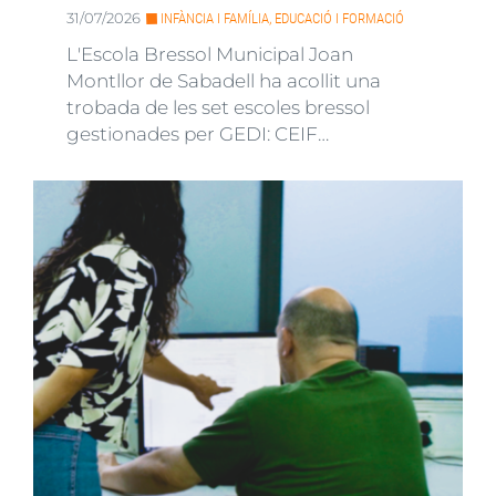
31/07/2026
INFÀNCIA I FAMÍLIA, EDUCACIÓ I FORMACIÓ
L'Escola Bressol Municipal Joan
Montllor de Sabadell ha acollit una
trobada de les set escoles bressol
gestionades per GEDI: CEIF…