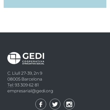
C
. Llull 27-39, 2n 9
08005 Barcelona
Tel
: 93 309 62 81
empresarial@gedi.org