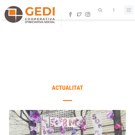
Vés
al
contingut
ACTUALITAT