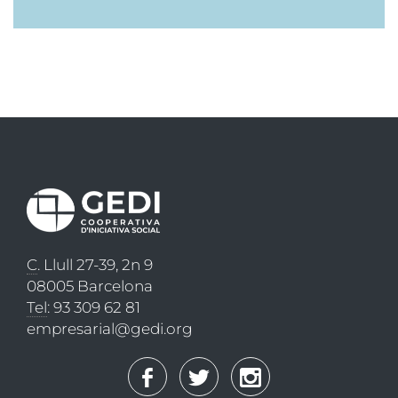
C
. Llull 27-39, 2n 9
08005 Barcelona
Tel
: 93 309 62 81
empresarial@gedi.org