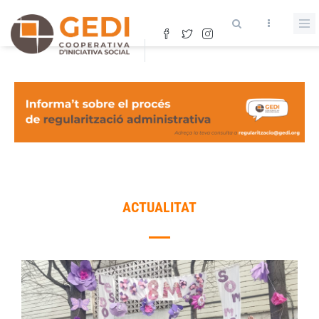
Vés
al
contingut
ACTUALITAT