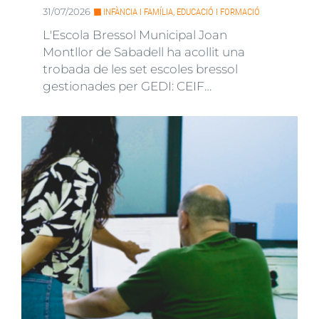
31/07/2026
INFÀNCIA I FAMÍLIA, EDUCACIÓ I FORMACIÓ
L'Escola Bressol Municipal Joan
Montllor de Sabadell ha acollit una
trobada de les set escoles bressol
gestionades per GEDI: CEIF…