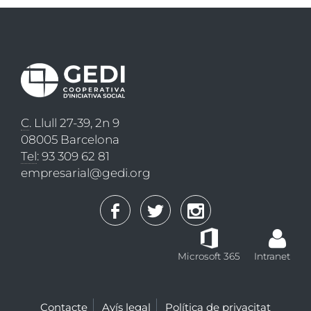
C
. Llull 27-39, 2n 9
08005 Barcelona
Tel
: 93 309 62 81
empresarial@gedi.org
Microsoft 365
Intranet
Contacte
Avís legal
Política de privacitat