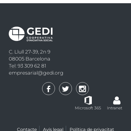
C
. Llull 27-39, 2n 9
08005 Barcelona
Tel
: 93 309 62 81
empresarial@gedi.org
Microsoft 365
Intranet
Contacte
Avís legal
Política de privacitat